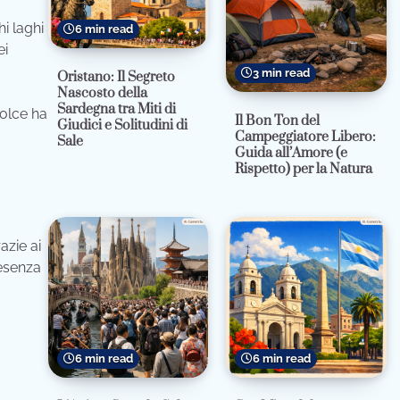
hi laghi
6 min read
ei
3 min read
Oristano: Il Segreto
Nascosto della
Sardegna tra Miti di
dolce ha
Il Bon Ton del
Giudici e Solitudini di
Campeggiatore Libero:
Sale
Guida all’Amore (e
Rispetto) per la Natura
azie ai
resenza
6 min read
6 min read