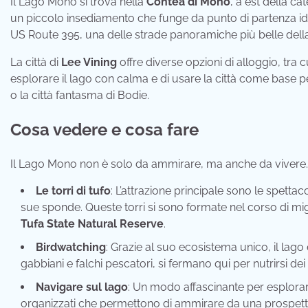
Il Lago Mono si trova nella
Contea di Mono
, a est della c
un piccolo insediamento che funge da punto di partenza ide
US Route 395, una delle strade panoramiche più belle della 
La città di
Lee Vining
offre diverse opzioni di alloggio, tra c
esplorare il lago con calma e di usare la città come base pe
o la città fantasma di Bodie.
Cosa vedere e cosa fare
Il Lago Mono non è solo da ammirare, ma anche da vivere.
Le torri di tufo
: L’attrazione principale sono le spetta
sue sponde. Queste torri si sono formate nel corso di migl
Tufa State Natural Reserve
.
Birdwatching
: Grazie al suo ecosistema unico, il lago 
gabbiani e falchi pescatori, si fermano qui per nutrirsi de
Navigare sul lago
: Un modo affascinante per esplorar
organizzati che permettono di ammirare da una prospettiva