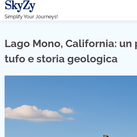
SkyZy
Skip
to
Simplify Your Journeys!
content
Lago Mono, California: un p
tufo e storia geologica