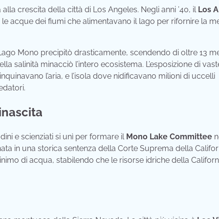
la crescita della città di Los Angeles. Negli anni ’40, il
Los 
e le acque dei fiumi che alimentavano il lago per rifornire la m
 Lago Mono precipitò drasticamente, scendendo di oltre 13 met
la salinità minacciò l’intero ecosistema. L’esposizione di vast
quinavano l’aria, e l’isola dove nidificavano milioni di uccelli
edatori.
inascita
ni e scienziati si unì per formare il
Mono Lake Committee
n
nata in una storica sentenza della Corte Suprema della Califor
inimo di acqua, stabilendo che le risorse idriche della Californ