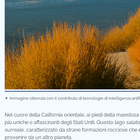
✦
Immagine ottenuta con il contributo di tecnologie di intelligenza artif
Nel cuore della California orientale, ai piedi della maestosa
più uniche e affascinanti degli Stati Uniti. Questo lago sal
surreale, caratterizzato da strane formazioni rocciose c
provenire da un altro pianeta.