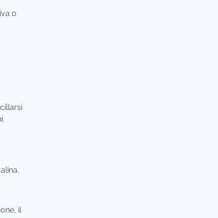
iva o
illarsi
i.
alina.
ne, il