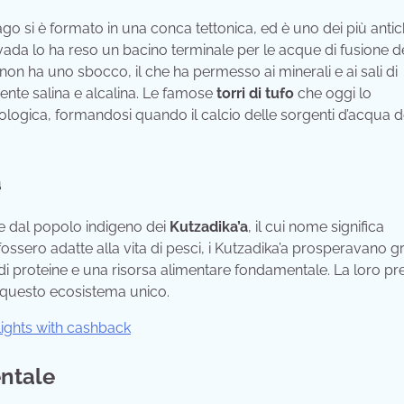
 lago si è formato in una conca tettonica, ed è uno dei più antic
vada lo ha reso un bacino terminale per le acque di fusione d
no non ha uno sbocco, il che ha permesso ai minerali e ai sali di
ente salina e alcalina. Le famose
torri di tufo
che oggi lo
eologica, formandosi quando il calcio delle sorgenti d’acqua 
a
ate dal popolo indigeno dei
Kutzadika’a
, il cui nome significa
ssero adatte alla vita di pesci, i Kutzadika’a prosperavano gr
 di proteine e una risorsa alimentare fondamentale. La loro p
 questo ecosistema unico.
entale