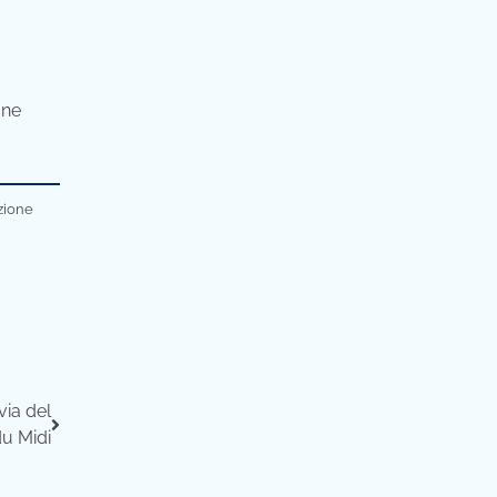
one
azione
via del
u Midi