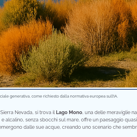
iciale generativa, come richiesto dalla normativa europea sull’IA.
 Sierra Nevada, si trova il
Lago Mono
, una delle meraviglie na
ato e alcalino, senza sbocchi sul mare, offre un paesaggio quasi
he emergono dalle sue acque, creando uno scenario che semb