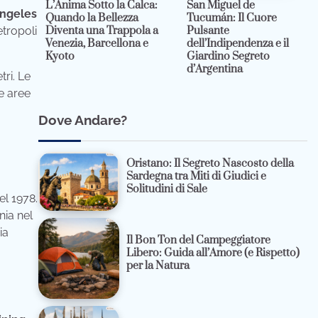
L’Anima Sotto la Calca:
San Miguel de
Angeles
Quando la Bellezza
Tucumán: Il Cuore
etropoli
Diventa una Trappola a
Pulsante
Venezia, Barcellona e
dell’Indipendenza e il
Kyoto
Giardino Segreto
d’Argentina
ri. Le
e aree
Dove Andare?
Oristano: Il Segreto Nascosto della
Sardegna tra Miti di Giudici e
Solitudini di Sale
el 1978.
nia nel
ia
Il Bon Ton del Campeggiatore
Libero: Guida all’Amore (e Rispetto)
per la Natura