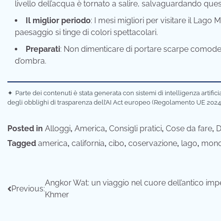
livello dell’acqua è tornato a salire, salvaguardando ques
Il miglior periodo
: I mesi migliori per visitare il Lag
paesaggio si tinge di colori spettacolari.
Preparati
: Non dimenticare di portare scarpe comode,
d’ombra.
✦
Parte dei contenuti è stata generata con sistemi di intelligenza artifi
degli obblighi di trasparenza dell’AI Act europeo (Regolamento UE 2024
Posted in
Alloggi
,
America
,
Consigli pratici
,
Cose da fare
,
D
Tagged
america
,
california
,
cibo
,
coservazione
,
lago
,
mon
Navigazione
Angkor Wat: un viaggio nel cuore dell’antico imp
Previous:
Khmer
articoli