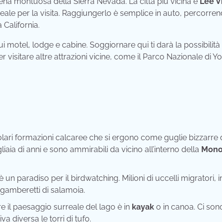
atena montuosa della Sierra Nevada. La città più vicina è
Lee V
ale per la visita. Raggiungerlo è semplice in auto, percorren
California.
ui motel, lodge e cabine. Soggiornare qui ti darà la possibilità 
r visitare altre attrazioni vicine, come il Parco Nazionale di Y
colari formazioni calcaree che si ergono come guglie bizzarre 
iaia di anni e sono ammirabili da vicino all’interno della
Mono
è un paradiso per il birdwatching. Milioni di uccelli migratori, i
i gamberetti di salamoia.
e il paesaggio surreale del lago è in
kayak
o in canoa. Ci son
 diversa le torri di tufo.