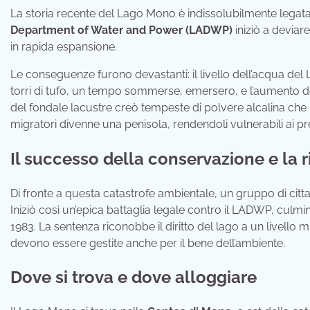
La storia recente del Lago Mono è indissolubilmente legata al
Department of Water and Power (LADWP)
iniziò a deviar
in rapida espansione.
Le conseguenze furono devastanti: il livello dell’acqua del
torri di tufo, un tempo sommerse, emersero, e l’aumento del
del fondale lacustre creò tempeste di polvere alcalina che in
migratori divenne una penisola, rendendoli vulnerabili ai pr
Il successo della conservazione e la r
Di fronte a questa catastrofe ambientale, un gruppo di cittadi
Iniziò così un’epica battaglia legale contro il LADWP, culmi
1983. La sentenza riconobbe il diritto del lago a un livello m
devono essere gestite anche per il bene dell’ambiente.
Dove si trova e dove alloggiare