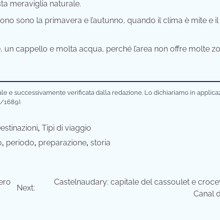
ta meraviglia naturale.
o Mono sono la primavera e l’autunno, quando il clima è mite e il
 un cappello e molta acqua, perché l’area non offre molte z
ciale e successivamente verificata dalla redazione. Lo dichiariamo in applic
/1689).
estinazioni
,
Tipi di viaggio
o
,
periodo
,
preparazione
,
storia
ero
Castelnaudary: capitale del cassoulet e croce
Next:
Canal d