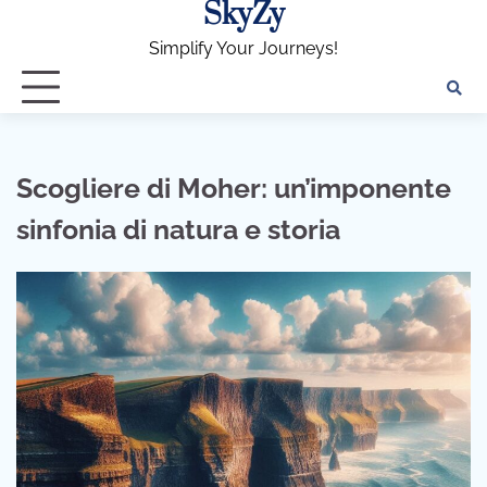
SkyZy
Skip
to
Simplify Your Journeys!
content
Scogliere di Moher: un’imponente
sinfonia di natura e storia