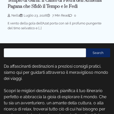
Tempio di Garni: Il Canto di Pietra dell’Armenia
Pagana che Sfidò il Tempo e le Fedi
Nella
Luglio 23, 2026
7 Min Read
0
Il vento della gola dell’Azat porta con sé il profumo pungente
del timo selvatico e […]
Cerca
Search
Da affascinanti destinazioni a preziosi consigli pratici,
siamo qui per guidarti attraverso il meraviglioso mondo
dei viaggi.
Scopri le migliori destinazioni, pianifica il tuo itinerario
perfetto e abbraccia la gioia di esplorare il mondo. Che
tu sia un avventuriero, un amante della cultura, o alla
ricerca di relax, troverai tutto ciò di cui hai bisogno per