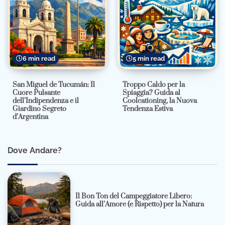
6 min read
5 min read
San Miguel de Tucumán: Il
Troppo Caldo per la
Cuore Pulsante
Spiaggia? Guida al
dell’Indipendenza e il
Coolcationing, la Nuova
Giardino Segreto
Tendenza Estiva
d’Argentina
Dove Andare?
Il Bon Ton del Campeggiatore Libero:
Guida all’Amore (e Rispetto) per la Natura