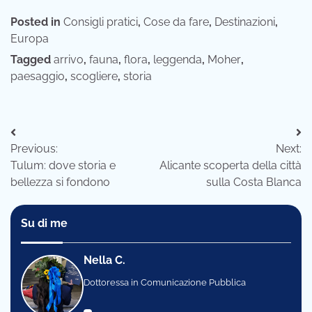
Posted in
Consigli pratici
,
Cose da fare
,
Destinazioni
,
Europa
Tagged
arrivo
,
fauna
,
flora
,
leggenda
,
Moher
,
paesaggio
,
scogliere
,
storia
Navigazione
Previous:
Next:
articoli
Tulum: dove storia e
Alicante scoperta della città
bellezza si fondono
sulla Costa Blanca
Su di me
Nella C.
Dottoressa in Comunicazione Pubblica