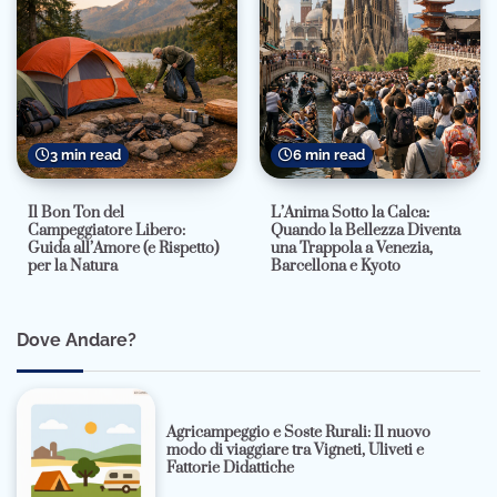
3 min read
6 min read
Il Bon Ton del
L’Anima Sotto la Calca:
Campeggiatore Libero:
Quando la Bellezza Diventa
Guida all’Amore (e Rispetto)
una Trappola a Venezia,
per la Natura
Barcellona e Kyoto
Dove Andare?
Agricampeggio e Soste Rurali: Il nuovo
modo di viaggiare tra Vigneti, Uliveti e
Fattorie Didattiche