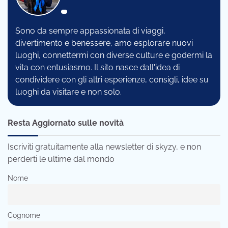
Sono da sempre appassionata di viaggi,
divertimento e benessere, amo esplorare nuovi
luoghi, connettermi con diverse culture e godermi la
vita con entusiasmo. Il sito nasce dall'idea di
condividere con gli altri esperienze, consigli, idee su
luoghi da visitare e non solo.
Resta Aggiornato sulle novità
Iscriviti gratuitamente alla newsletter di skyzy, e non
perderti le ultime dal mondo
Nome
Cognome