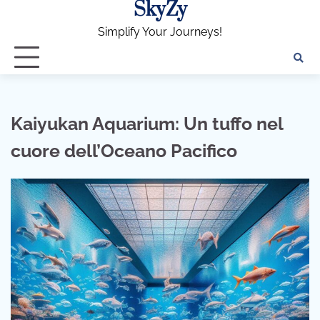
SkyZy
Skip
to
Simplify Your Journeys!
content
Kaiyukan Aquarium: Un tuffo nel
cuore dell’Oceano Pacifico