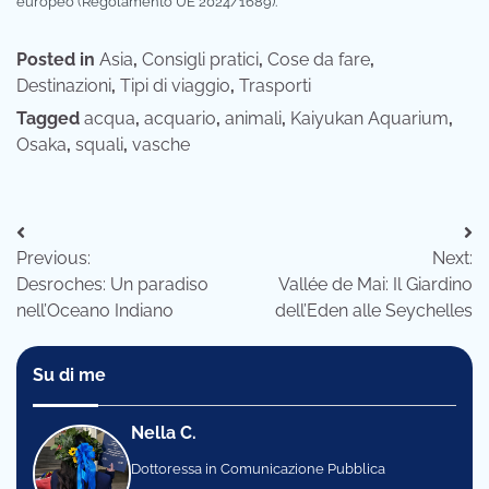
europeo (Regolamento UE 2024/1689).
Posted in
Asia
,
Consigli pratici
,
Cose da fare
,
Destinazioni
,
Tipi di viaggio
,
Trasporti
Tagged
acqua
,
acquario
,
animali
,
Kaiyukan Aquarium
,
Osaka
,
squali
,
vasche
Navigazione
Previous:
Next:
articoli
Desroches: Un paradiso
Vallée de Mai: Il Giardino
nell’Oceano Indiano
dell’Eden alle Seychelles
Su di me
Nella C.
Dottoressa in Comunicazione Pubblica