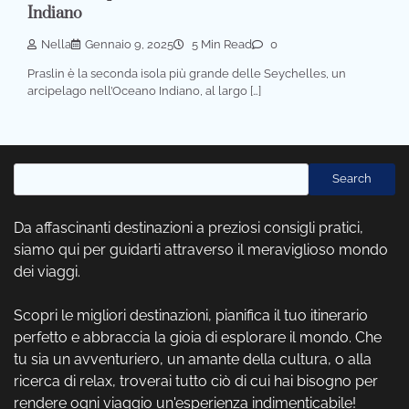
Indiano
Nella
Gennaio 9, 2025
5 Min Read
0
Praslin è la seconda isola più grande delle Seychelles, un
arcipelago nell’Oceano Indiano, al largo […]
Cerca
Search
Da affascinanti destinazioni a preziosi consigli pratici,
siamo qui per guidarti attraverso il meraviglioso mondo
dei viaggi.
Scopri le migliori destinazioni, pianifica il tuo itinerario
perfetto e abbraccia la gioia di esplorare il mondo. Che
tu sia un avventuriero, un amante della cultura, o alla
ricerca di relax, troverai tutto ciò di cui hai bisogno per
rendere ogni viaggio un'esperienza indimenticabile!