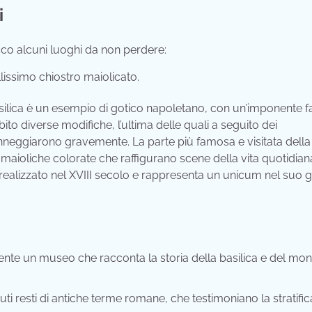
i
co alcuni luoghi da non perdere:
lissimo chiostro maiolicato.
asilica è un esempio di gotico napoletano, con un’imponente f
ito diverse modifiche, l’ultima delle quali a seguito dei
eggiarono gravemente. La parte più famosa e visitata della
 maioliche colorate che raffigurano scene della vita quotidian
 realizzato nel XVIII secolo e rappresenta un unicum nel suo 
nte un museo che racconta la storia della basilica e del mon
nuti resti di antiche terme romane, che testimoniano la stratifi