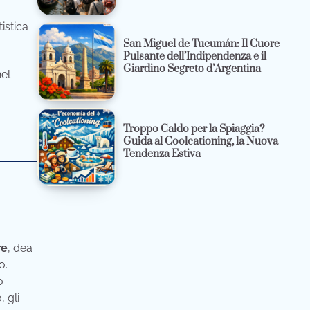
istica
San Miguel de Tucumán: Il Cuore
Pulsante dell’Indipendenza e il
Giardino Segreto d’Argentina
nel
Troppo Caldo per la Spiaggia?
Guida al Coolcationing, la Nuova
Tendenza Estiva
re
, dea
o.
o
, gli