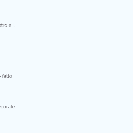
ro e il
 fatto
ecorate