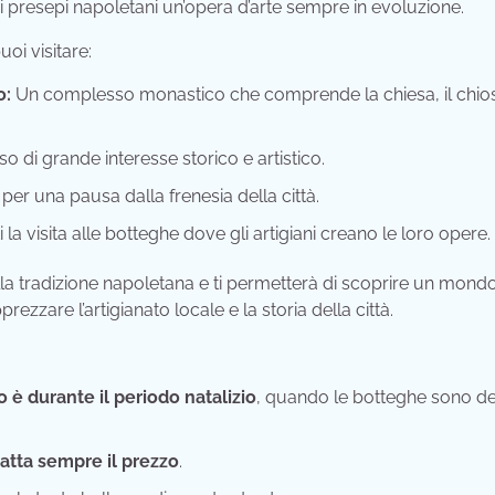
o i presepi napoletani un’opera d’arte sempre in evoluzione.
oi visitare:
o:
Un complesso monastico che comprende la chiesa, il chiost
so di grande interesse storico e artistico.
per una pausa dalla frenesia della città.
a visita alle botteghe dove gli artigiani creano le loro opere.
a tradizione napoletana e ti permetterà di scoprire un mondo
rezzare l’artigianato locale e la storia della città.
 è durante il periodo natalizio
, quando le botteghe sono d
atta sempre il prezzo
.