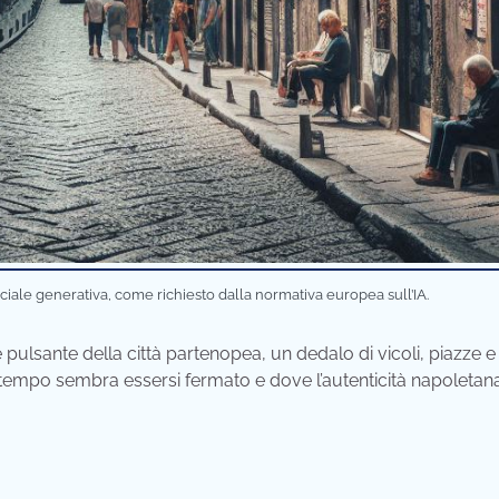
iciale generativa, come richiesto dalla normativa europea sull’IA.
pulsante della città partenopea, un dedalo di vicoli, piazze e
l tempo sembra essersi fermato e dove l’autenticità napoletana