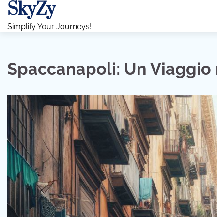
SkyZy
Skip
to
Simplify Your Journeys!
content
Spaccanapoli: Un Viaggio 