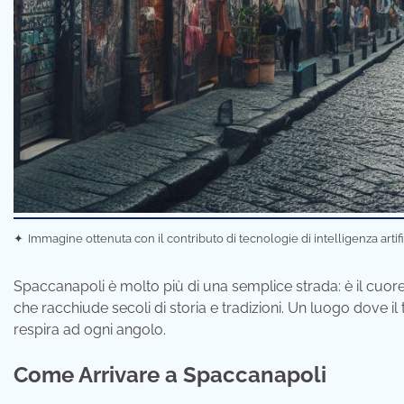
✦
Immagine ottenuta con il contributo di tecnologie di intelligenza artif
Spaccanapoli è molto più di una semplice strada: è il cuore 
che racchiude secoli di storia e tradizioni. Un luogo dove i
respira ad ogni angolo.
Come Arrivare a Spaccanapoli