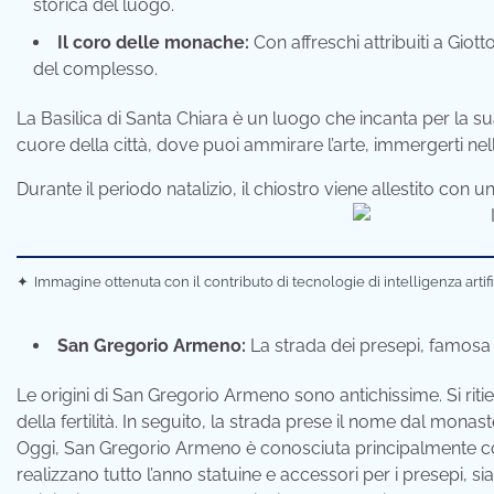
storica del luogo.
Il coro delle monache:
Con affreschi attribuiti a Giot
del complesso.
La Basilica di Santa Chiara è un luogo che incanta per la su
cuore della città, dove puoi ammirare l’arte, immergerti nella
Durante il periodo natalizio, il chiostro viene allestito con un
✦
Immagine ottenuta con il contributo di tecnologie di intelligenza artif
San Gregorio Armeno:
La strada dei presepi, famosa i
Le origini di San Gregorio Armeno sono antichissime. Si ri
della fertilità. In seguito, la strada prese il nome dal mon
Oggi, San Gregorio Armeno è conosciuta principalmente com
realizzano tutto l’anno statuine e accessori per i presepi, sia