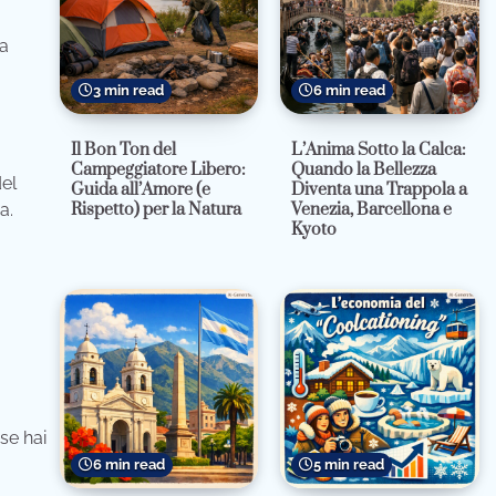
ta
3 min read
6 min read
Il Bon Ton del
L’Anima Sotto la Calca:
Campeggiatore Libero:
Quando la Bellezza
del
Guida all’Amore (e
Diventa una Trappola a
a.
Rispetto) per la Natura
Venezia, Barcellona e
Kyoto
se hai
6 min read
5 min read