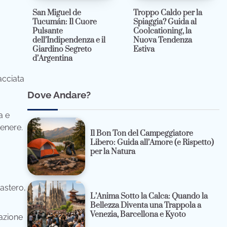
San Miguel de
Troppo Caldo per la
Tucumán: Il Cuore
Spiaggia? Guida al
Pulsante
Coolcationing, la
dell’Indipendenza e il
Nuova Tendenza
Giardino Segreto
Estiva
d’Argentina
acciata
Dove Andare?
a e
genere.
Il Bon Ton del Campeggiatore
Libero: Guida all’Amore (e Rispetto)
per la Natura
astero,
L’Anima Sotto la Calca: Quando la
Bellezza Diventa una Trappola a
Venezia, Barcellona e Kyoto
cazione