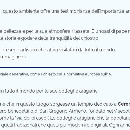
to, questo ambiente offre una testimonianza dell’importanza art
a bellezza e per la sua atmosfera rilassata. È un’oasi di pace 
 storia e godere della tranquillità del chiostro.
 presepe artistico che attira visitatori da tutto il mondo.
iciale generativa, come richiesto dalla normativa europea sull’IA.
n tutto il mondo per le sue botteghe artigiane.
tiene che in questo luogo sorgesse un tempio dedicato a
Cere
astero benedettino di San Gregorio Armeno, fondato nel V secol
e la “via dei presepi”. Le botteghe artigiane che la popolan
 quelli tradizionali che quelli più moderni e originali. Ogni anno