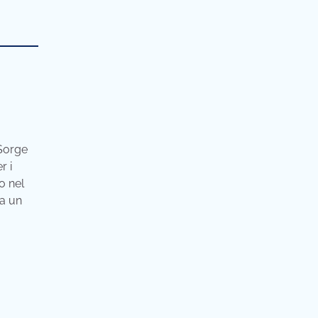
 Sorge
r i
o nel
ta un