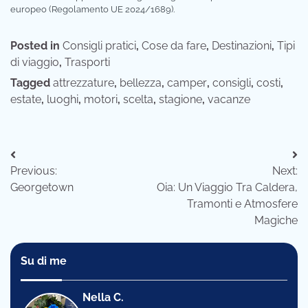
europeo (Regolamento UE 2024/1689).
Posted in
Consigli pratici
,
Cose da fare
,
Destinazioni
,
Tipi
di viaggio
,
Trasporti
Tagged
attrezzature
,
bellezza
,
camper
,
consigli
,
costi
,
estate
,
luoghi
,
motori
,
scelta
,
stagione
,
vacanze
Navigazione
Previous:
Next:
articoli
Georgetown
Oia: Un Viaggio Tra Caldera,
Tramonti e Atmosfere
Magiche
Su di me
Nella C.