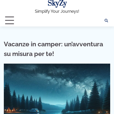
SkyZy
Skip
to
Simplify Your Journeys!
content
Vacanze in camper: un’avventura
su misura per te!