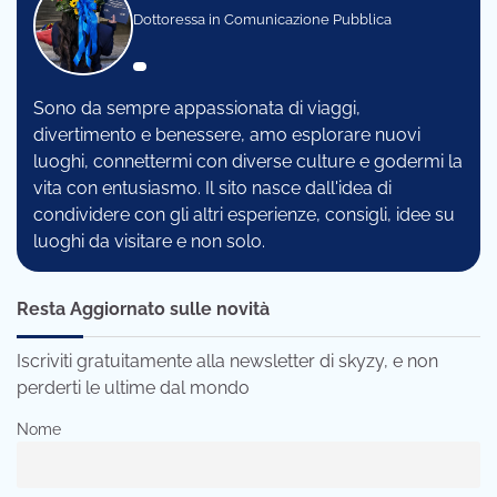
Dottoressa in Comunicazione Pubblica
Sono da sempre appassionata di viaggi,
divertimento e benessere, amo esplorare nuovi
luoghi, connettermi con diverse culture e godermi la
vita con entusiasmo. Il sito nasce dall'idea di
condividere con gli altri esperienze, consigli, idee su
luoghi da visitare e non solo.
Resta Aggiornato sulle novità
Iscriviti gratuitamente alla newsletter di skyzy, e non
perderti le ultime dal mondo
Nome