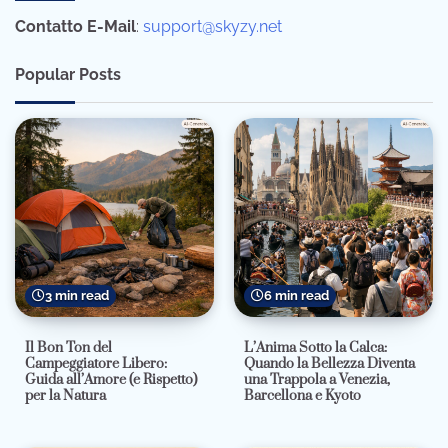
Contatto E-Mail
:
support@skyzy.net
Popular Posts
3 min read
6 min read
Il Bon Ton del
L’Anima Sotto la Calca:
Campeggiatore Libero:
Quando la Bellezza Diventa
Guida all’Amore (e Rispetto)
una Trappola a Venezia,
per la Natura
Barcellona e Kyoto