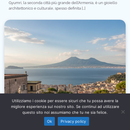
Gyumri, la seconda città più grande dell’Armenia, è un gioiello
architettonico e culturale, spesso definita […]
Utilizziamo i cookie per essere sicuri che tu possa avere la
migliore esperienza sul nostro sito. Se continui ad utilizzare
Informativa sull’intelligenza artificiale: alcuni contenuti
questo sito noi assumiamo che tu ne sia felice.
di questo sito sono prodotti con l’ausilio di sistemi
Ho capito
automatici e revisionati prima della pubblicazione (AI
Ok
Privacy policy
Act, Regolamento UE 2024/1689).