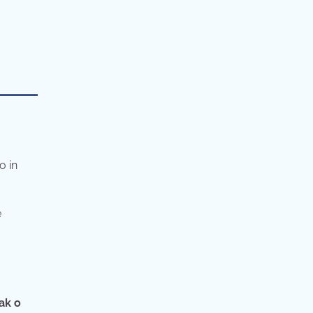
o in
e
ak o