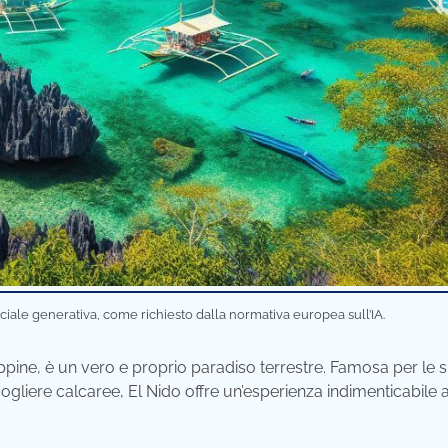
iciale generativa, come richiesto dalla normativa europea sull’IA.
lippine, è un vero e proprio paradiso terrestre. Famosa per le 
gliere calcaree, El Nido offre un’esperienza indimenticabile a