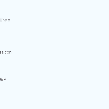
line e
osa con
ggia