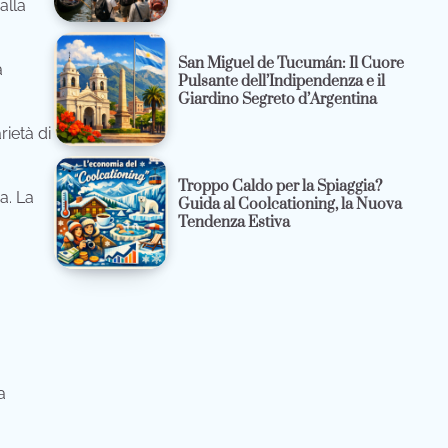
alla
San Miguel de Tucumán: Il Cuore
a
Pulsante dell’Indipendenza e il
Giardino Segreto d’Argentina
ietà di
Troppo Caldo per la Spiaggia?
a. La
Guida al Coolcationing, la Nuova
Tendenza Estiva
a