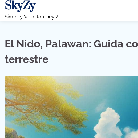
SkyZy
Skip
to
Simplify Your Journeys!
content
El Nido, Palawan: Guida c
terrestre