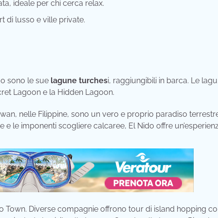
a, ideale per chi cerca relax.
 di lusso e ville private.
ido sono le sue
lagune turches
i, raggiungibili in barca. Le lag
cret Lagoon e la Hidden Lagoon.
lawan, nelle Filippine, sono un vero e proprio paradiso terrestr
 e le imponenti scogliere calcaree, El Nido offre un’esperien
o Town. Diverse compagnie offrono tour di island hopping c