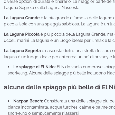
diverse opzioni di durata e itinerario. La maggior parte dei 
Laguna Segreta e alla Laguna Nascosta.
La Laguna Grande
è la più grande e famosa delle lagune di
piccola isola con una spiaggia sabbiosa. La laguna è un luo
La Laguna Piccola
è più piccola della Laguna Grande, ma è 
uccelli marini. La laguna è un luogo ideale per il relax e la
La Laguna Segreta
è nascosta dietro una stretta fessura ne
laguna è un luogo ideale per chi cerca un po’ di privacy e tr
Le spiagge di El Nido:
El Nido vanta numerose spiagge 
snorkeling. Alcune delle spiagge più belle includono N
alcune delle spiagge più belle di El N
Nacpan Beach:
Considerata una delle spiagge più bell
bianca incontaminata, acque turchesi calme e palme ondeg
snorkeling o semplicemente rilassarsi.