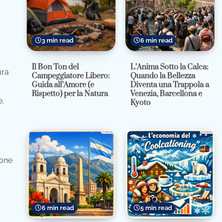
3 min read
6 min read
Il Bon Ton del
L’Anima Sotto la Calca:
ura
Campeggiatore Libero:
Quando la Bellezza
Guida all’Amore (e
Diventa una Trappola a
Rispetto) per la Natura
Venezia, Barcellona e
e.
Kyoto
zone
6 min read
5 min read