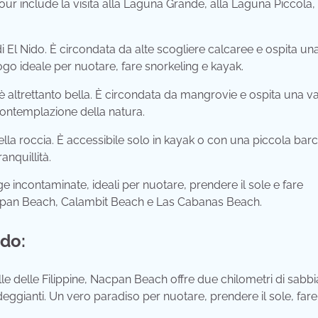
tour include la visita alla Laguna Grande, alla Laguna Piccola, 
 El Nido. È circondata da alte scogliere calcaree e ospita un
go ideale per nuotare, fare snorkeling e kayak.
altrettanto bella. È circondata da mangrovie e ospita una var
 contemplazione della natura.
lla roccia. È accessibile solo in kayak o con una piccola barc
anquillità.
incontaminate, ideali per nuotare, prendere il sole e fare
acpan Beach, Calambit Beach e Las Cabanas Beach.
ido:
e delle Filippine, Nacpan Beach offre due chilometri di sabbi
gianti. Un vero paradiso per nuotare, prendere il sole, fare