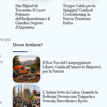
San Miguel de
Troppo Caldo per la
Tucumán: Il Cuore
Spiaggia? Guida al
Pulsante
Coolcationing, la
dell’Indipendenza e il
Nuova Tendenza
Giardino Segreto
Estiva
d’Argentina
une più
Dove Andare?
e.
za
Il Bon Ton del Campeggiatore
Libero: Guida all’Amore (e Rispetto)
per la Natura
L’Anima Sotto la Calca: Quando la
Bellezza Diventa una Trappola a
Venezia, Barcellona e Kyoto
on