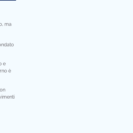
co, ma
condato
o e
erno è
con
evimenti