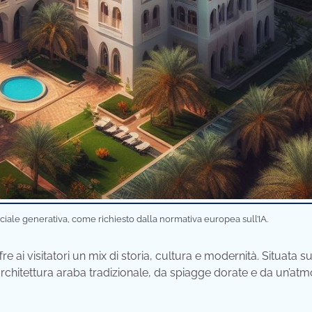
iciale generativa, come richiesto dalla normativa europea sull’IA.
e ai visitatori un mix di storia, cultura e modernità. Situata su
architettura araba tradizionale, da spiagge dorate e da un’atm