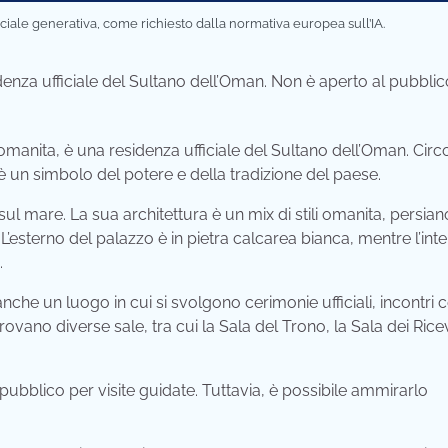
iciale generativa, come richiesto dalla normativa europea sull’IA.
idenza ufficiale del Sultano dell’Oman. Non è aperto al pubbli
 omanita, è una residenza ufficiale del Sultano dell’Oman. Cir
 un simbolo del potere e della tradizione del paese.
sul mare. La sua architettura è un mix di stili omanita, persian
L’esterno del palazzo è in pietra calcarea bianca, mentre l’int
.
che un luogo in cui si svolgono cerimonie ufficiali, incontri 
i trovano diverse sale, tra cui la Sala del Trono, la Sala dei Ric
l pubblico per visite guidate. Tuttavia, è possibile ammirarlo