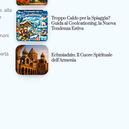
, alta
e
Troppo Caldo per la Spiaggia?
Guida al Coolcationing, la Nuova
Tendenza Estiva
mani.
bertà
Echmiadzin: Il Cuore Spirituale
dell’Armenia