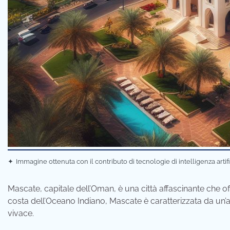
✦
Immagine ottenuta con il contributo di tecnologie di intelligenza artif
Mascate, capitale dell’Oman, è una città affascinante che offr
costa dell’Oceano Indiano, Mascate è caratterizzata da un’
vivace.