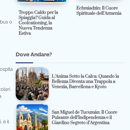
Echmiadzin: Il Cuore
Troppo Caldo per la
Spirituale dell’Armenia
Spiaggia? Guida al
tobus o
Coolcationing, la
Nuova Tendenza
Estiva
Dove Andare?
ospita
L’Anima Sotto la Calca: Quando la
Bellezza Diventa una Trappola a
Venezia, Barcellona e Kyoto
olari
a
San Miguel de Tucumán: Il Cuore
Pulsante dell’Indipendenza e il
 è il
Giardino Segreto d’Argentina