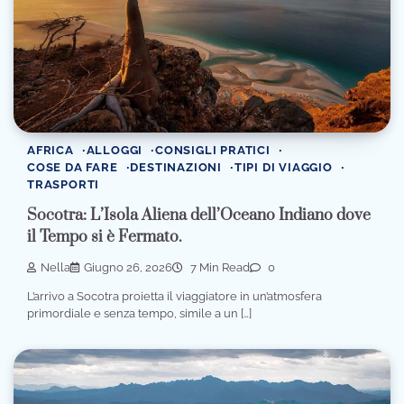
AFRICA
ALLOGGI
CONSIGLI PRATICI
COSE DA FARE
DESTINAZIONI
TIPI DI VIAGGIO
TRASPORTI
Socotra: L’Isola Aliena dell’Oceano Indiano dove
il Tempo si è Fermato.
Nella
Giugno 26, 2026
7 Min Read
0
L’arrivo a Socotra proietta il viaggiatore in un’atmosfera
primordiale e senza tempo, simile a un […]