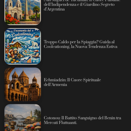
San Miguel de Tucumán: Il Cuore Pulsante
dell’Indipendenza e il Giardino Segreto
d’Argentina
Troppo Caldo per la Spiaggia? Guida al
Coolcationing, la Nuova Tendenza Estiva
Echmiadzin: Il Cuore Spirituale
dell’Armenia
Cotonou: Il Battito Sanguigno del Benin tra
Mercati Fluttuanti.