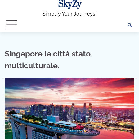
SkyZy
Skip
to
Simplify Your Journeys!
content
Singapore la città stato
multiculturale.