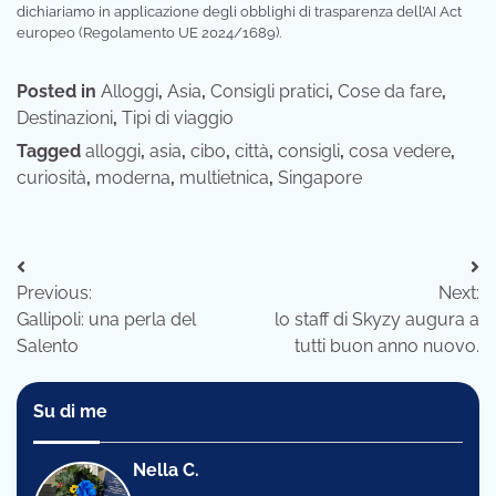
dichiariamo in applicazione degli obblighi di trasparenza dell’AI Act
europeo (Regolamento UE 2024/1689).
Posted in
Alloggi
,
Asia
,
Consigli pratici
,
Cose da fare
,
Destinazioni
,
Tipi di viaggio
Tagged
alloggi
,
asia
,
cibo
,
città
,
consigli
,
cosa vedere
,
curiosità
,
moderna
,
multietnica
,
Singapore
Navigazione
Previous:
Next:
articoli
Gallipoli: una perla del
lo staff di Skyzy augura a
Salento
tutti buon anno nuovo.
Su di me
Nella C.