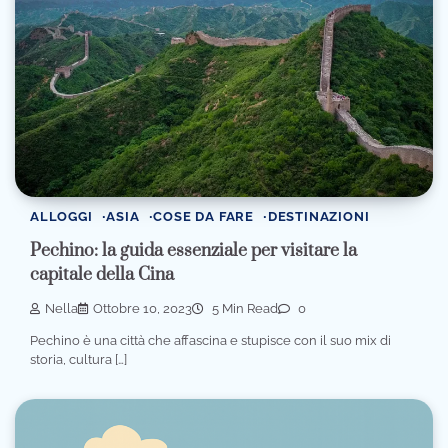
ALLOGGI
ASIA
COSE DA FARE
DESTINAZIONI
Pechino: la guida essenziale per visitare la
capitale della Cina
Nella
Ottobre 10, 2023
5 Min Read
0
Pechino è una città che affascina e stupisce con il suo mix di
storia, cultura […]