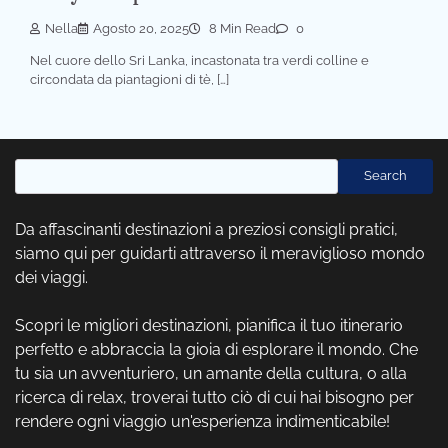
Nella
Agosto 20, 2025
8 Min Read
0
Nel cuore dello Sri Lanka, incastonata tra verdi colline e
circondata da piantagioni di tè, […]
Cerca
Search
Da affascinanti destinazioni a preziosi consigli pratici,
siamo qui per guidarti attraverso il meraviglioso mondo
dei viaggi.
Scopri le migliori destinazioni, pianifica il tuo itinerario
perfetto e abbraccia la gioia di esplorare il mondo. Che
tu sia un avventuriero, un amante della cultura, o alla
ricerca di relax, troverai tutto ciò di cui hai bisogno per
rendere ogni viaggio un'esperienza indimenticabile!