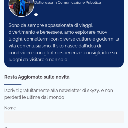
Dottoressa in Comunicazione Pubblica
Sono da sempre appassionata di viaggi,
divertimento e benessere, amo esplorare nuovi
luoghi, connettermi con diverse culture e godermi la
vita con entusiasmo. Il sito nasce dall'idea di
condividere con gli altri esperienze, consigli, idee su
luoghi da visitare e non solo.
Resta Aggiornato sulle novità
Iscriviti gratuitamente alla newsletter di skyzy, e non
perderti le ultime dal mondo
Nome